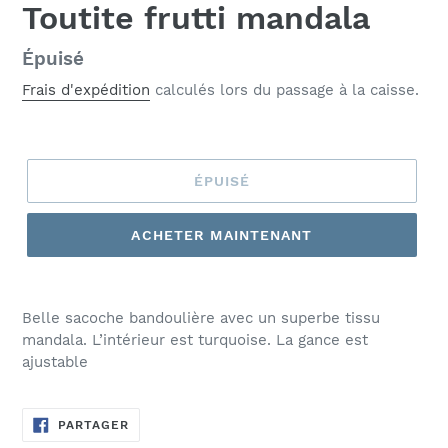
Toutite frutti mandala
Prix
Épuisé
normal
Frais d'expédition
calculés lors du passage à la caisse.
ÉPUISÉ
ACHETER MAINTENANT
Belle sacoche bandoulière avec un superbe tissu
mandala. L’intérieur est turquoise. La gance est
ajustable
PARTAGER
PARTAGER
SUR
FACEBOOK