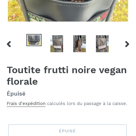
DIAPOSITIVE
DIAP
PRÉCÉDENTE
SUIV
Toutite frutti noire vegan
florale
Prix
Épuisé
normal
Frais d'expédition
calculés lors du passage à la caisse.
ÉPUISÉ